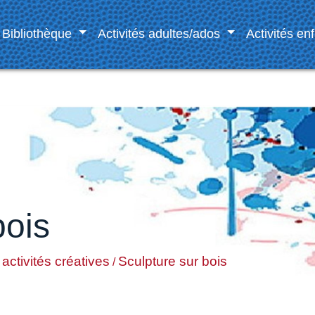
Bibliothèque
Activités adultes/ados
Activités en
bois
activités créatives
Sculpture sur bois
/