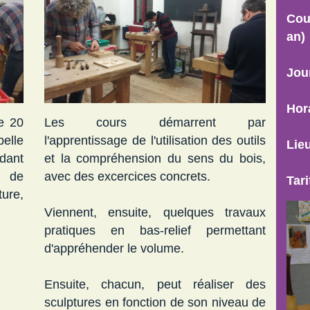
Cou
an)
Jou
Hor
e 20
Les cours démarrent par
elle
l'apprentissage de l'utilisation des outils
Lie
dant
et la compréhension du sens du bois,
r de
avec des excercices concrets.
Tar
ture,
Viennent, ensuite, quelques travaux
pratiques en bas-relief permettant
d'appréhender le volume.
Ensuite, chacun, peut réaliser des
sculptures en fonction de son niveau de